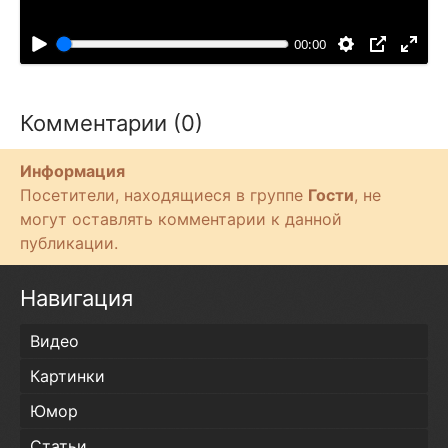
и
с
п
00:00
р
о
и
Комментарии (0)
з
в
Информация
е
Посетители, находящиеся в группе
Гости
, не
с
могут оставлять комментарии к данной
т
публикации.
и
Навигация
Видео
Картинки
Юмор
Статьи