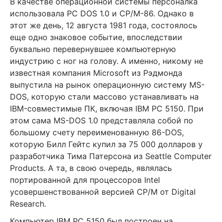
В качестве операционной системы персоналка
использовала PC DOS 1.0 и CP/M-86. Однако в
этот же день, 12 августа 1981 года, состоялось
еще одно знаковое событие, впоследствии
буквально перевернувшее компьютерную
индустрию с ног на голову. А именно, никому не
известная компания Microsoft из Рэдмонда
выпустила на рынок операционную систему MS-
DOS, которую стали массово устанавливать на
IBM-совместимые ПК, включая IBM PC 5150. При
этом сама MS-DOS 1.0 представляла собой по
большому счету переименованную 86-DOS,
которую Билл Гейтс купил за 75 000 долларов у
разработчика Тима Патерсона из Seattle Computer
Products. А та, в свою очередь, являлась
портированной для процессоров Intel
усовершенствованной версией CP/M от Digital
Research.
Компьютер IBM PC 5150 был построен на