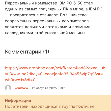
Персональный компьютер IBM PC 5150 стал
одним из самых популярных ПК в мире, а IBM PC
— превратился в стандарт. Большинство
современных персональных компьютеров
являются дальними потомками и прямыми
наследниками этой уникальной машины.
Комментарии (1)
https://www.dropbox.com/scl/fi/ntqc4lod82qxnajuub
vu3/ww.jpg?rlkey=0kxaoxjoh1o35j34a55ylp7g9&st=
wb9rwd1x&dl=0
wwwww
12 августа 2025 17:01
Информация
Посетители, находящиеся в группе
Гости
, не