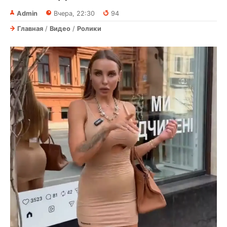
Admin
Вчера, 22:30
94
Главная
/
Видео
/
Ролики