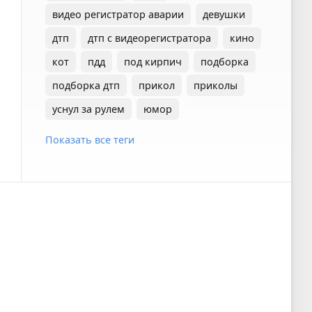
видео регистратор аварии
девушки
дтп
дтп с видеорегистратора
кино
кот
пдд
под кирпич
подборка
подборка дтп
прикол
приколы
уснул за рулем
юмор
Показать все теги