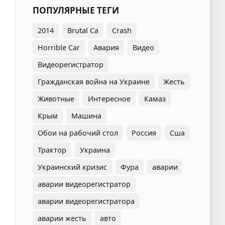
ПОПУЛЯРНЫЕ ТЕГИ
2014
Brutal Ca
Crash
Horrible Car
Авария
Видео
Видеорегистратор
Гражданская война на Украине
Жесть
Животные
Интересное
Камаз
Крым
Машина
Обои на рабочий стол
Россия
Сша
Трактор
Украина
Украинский кризис
Фура
аварии
аварии видеорегистратор
аварии видеорегистратора
аварии жесть
авто