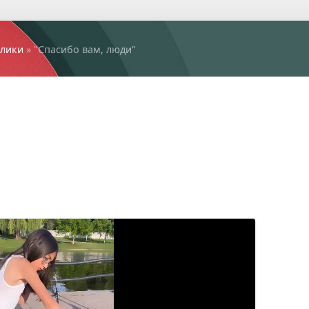
лики
» "Спасибо вам, люди"