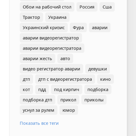
Обои на рабочий стол
Россия
Сша
Трактор
Украина
Украинский кризис
Фура
аварии
аварии видеорегистратор
аварии видеорегистратора
аварии жесть
авто
видео регистратор аварии
девушки
дтп
дтп с видеорегистратора
кино
кот
пдд
под кирпич
подборка
подборка дтп
прикол
приколы
уснул за рулем
юмор
Показать все теги