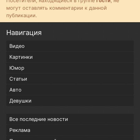
Посетители, находящиеся в группе
Гости
, не
с
могут оставлять комментарии к данной
т
публикации.
и
Навигация
Видео
Картинки
Юмор
Статьи
Авто
Девушки
Все последние новости
Реклама