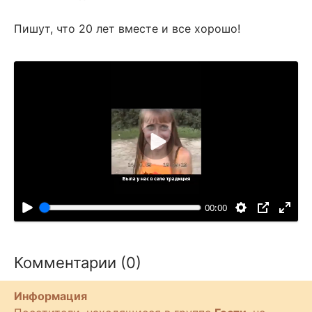
Пишут, что 20 лет вместе и все хорошо!
В
о
с
п
00:00
р
о
и
Комментарии (0)
з
в
Информация
е