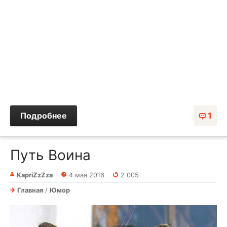
Подробнее
1
Путь Воина
KapriZzZza
4 мая 2016
2 005
Главная
/
Юмор