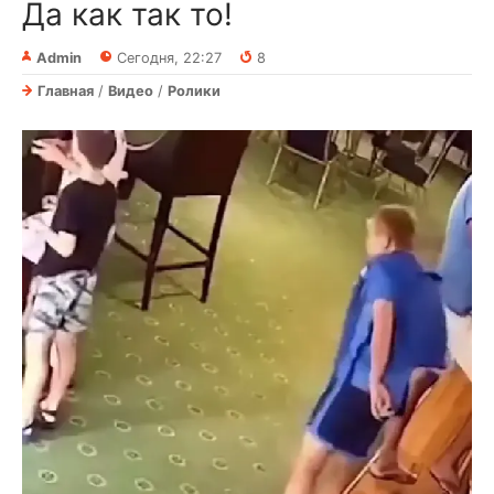
Да как так то!
Admin
Сегодня, 22:27
8
Главная
/
Видео
/
Ролики