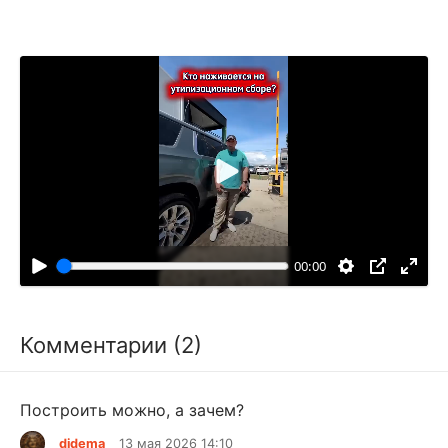
В
о
с
п
00:00
р
о
и
Комментарии (2)
з
в
е
Построить можно, а зачем?
с
djdema
13 мая 2026 14:10