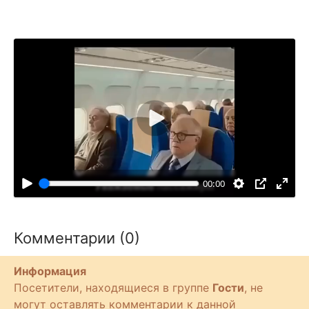
В
о
с
п
00:00
р
о
и
Комментарии (0)
з
в
Информация
е
Посетители, находящиеся в группе
Гости
, не
с
могут оставлять комментарии к данной