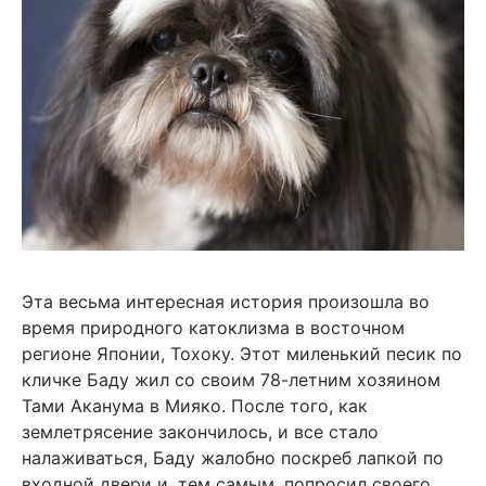
Эта весьма интересная история произошла во
время природного катоклизма в восточном
регионе Японии, Тохоку. Этот миленький песик по
кличке Баду жил со своим 78-летним хозяином
Тами Аканума в Мияко. После того, как
землетрясение закончилось, и все стало
налаживаться, Баду жалобно поскреб лапкой по
входной двери и, тем самым, попросил своего