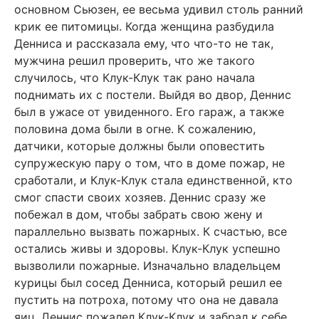
основном Сьюзен, ее весьма удивил столь ранний
крик ее питомицы. Когда женщина разбудила
Денниса и рассказала ему, что что-то не так,
мужчина решил проверить, что же такого
случилось, что Клук-Клук так рано начала
поднимать их с постели. Выйдя во двор, Деннис
был в ужасе от увиденного. Его гараж, а также
половина дома были в огне. К сожалению,
датчики, которые должны были оповестить
супружескую пару о том, что в доме пожар, не
сработали, и Клук-Клук стала единственной, кто
смог спасти своих хозяев. Деннис сразу же
побежал в дом, чтобы забрать свою жену и
параллельно вызвать пожарных. К счастью, все
остались живы и здоровы. Клук-Клук успешно
вызволили пожарные. Изначально владельцем
курицы был сосед Денниса, который решил ее
пустить на потроха, потому что она не давала
яиц. Деннис пожалел Клук-Клук и забрал к себе,