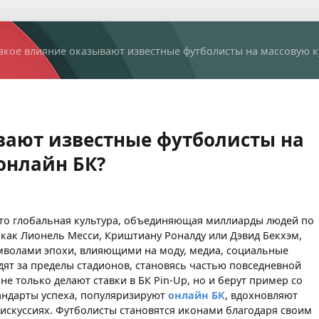
акое влияние оказывают известные футболисты на массовую к
вают известные футболисты на
онлайн БК?
 Это глобальная культура, объединяющая миллиарды людей по
 как Лионель Месси, Криштиану Роналду или Дэвид Бекхэм,
имволами эпохи, влияющими на моду, медиа, социальные
дят за пределы стадионов, становясь частью повседневной
 только делают ставки в БК Pin-Up, но и берут пример со
андарты успеха, популяризируют
онлайн БК
, вдохновляют
искуссиях. Футболисты становятся иконами благодаря своим