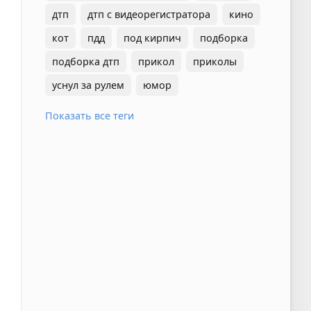
дтп
дтп с видеорегистратора
кино
кот
пдд
под кирпич
подборка
подборка дтп
прикол
приколы
уснул за рулем
юмор
Показать все теги