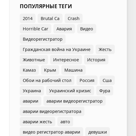
ПОПУЛЯРНЫЕ ТЕГИ
2014
Brutal Ca
Crash
Horrible Car
Авария
Видео
Видеорегистратор
Гражданская война на Украине
Жесть
Животные
Интересное
История
Камаз
Крым
Машина
Обои на рабочий стол
Россия
Сша
Украина
Украинский кризис
Фура
аварии
аварии видеорегистратор
аварии видеорегистратора
аварии жесть
авто
видео регистратор аварии
девушки