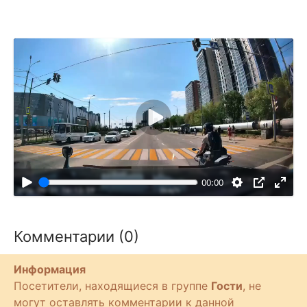
В
о
с
п
00:00
р
о
и
Комментарии (0)
з
в
Информация
е
Посетители, находящиеся в группе
Гости
, не
с
могут оставлять комментарии к данной