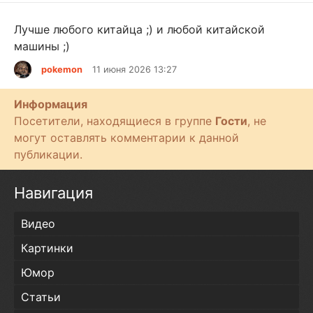
в
е
Лучше любого китайца ;) и любой китайской
с
машины ;)
т
pokemon
11 июня 2026 13:27
и
Информация
Посетители, находящиеся в группе
Гости
, не
могут оставлять комментарии к данной
публикации.
Навигация
Видео
Картинки
Юмор
Статьи