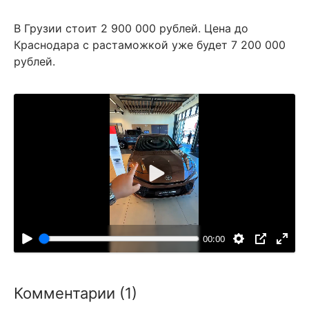
В Грузии стоит 2 900 000 рублей. Цена до
Краснодара с растаможкой уже будет 7 200 000
рублей.
В
о
с
п
00:00
р
о
и
Комментарии (1)
з