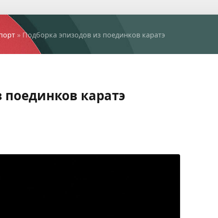
порт
» Подборка эпизодов из поединков каратэ
 поединков каратэ