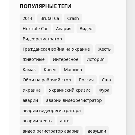
ПОПУЛЯРНЫЕ ТЕГИ
2014
Brutal Ca
Crash
Horrible Car
Авария
Видео
Видеорегистратор
Гражданская война на Украине
Жесть
Животные
Интересное
История
Камаз
Крым
Машина
Обои на рабочий стол
Россия
Сша
Украина
Украинский кризис
Фура
аварии
аварии видеорегистратор
аварии видеорегистратора
аварии жесть
авто
видео регистратор аварии
девушки