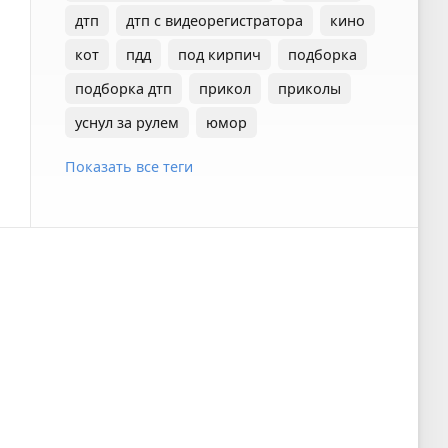
дтп
дтп с видеорегистратора
кино
кот
пдд
под кирпич
подборка
подборка дтп
прикол
приколы
уснул за рулем
юмор
Показать все теги