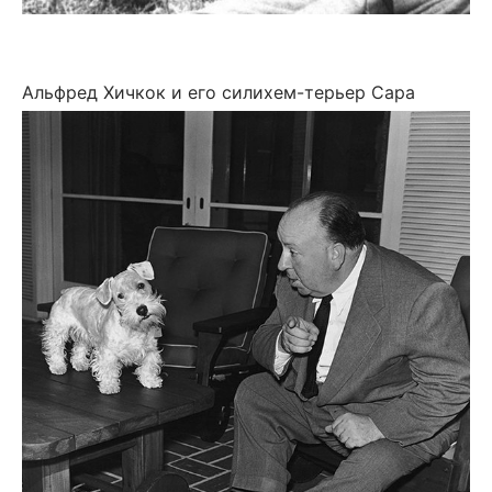
Альфред Хичкок и его силихем-терьер Сара