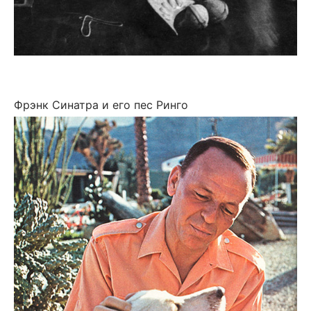
Фрэнк Синатра и его пес Ринго