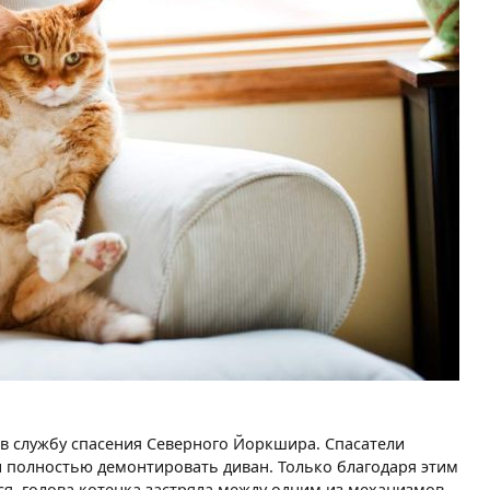
в службу спасения Северного Йоркшира. Спасатели
 полностью демонтировать диван. Только благодаря этим
ся, голова котенка застряла между одним из механизмов