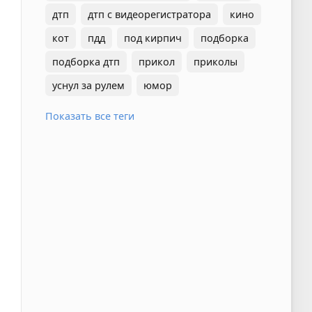
дтп
дтп с видеорегистратора
кино
кот
пдд
под кирпич
подборка
подборка дтп
прикол
приколы
уснул за рулем
юмор
Показать все теги