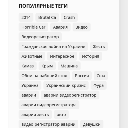
ПОПУЛЯРНЫЕ ТЕГИ
2014
Brutal Ca
Crash
Horrible Car
Авария
Видео
Видеорегистратор
Гражданская война на Украине
Жесть
Животные
Интересное
История
Камаз
Крым
Машина
Обои на рабочий стол
Россия
Сша
Украина
Украинский кризис
Фура
аварии
аварии видеорегистратор
аварии видеорегистратора
аварии жесть
авто
видео регистратор аварии
девушки