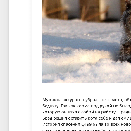
Мужчина аккуратно убрал снег с меха, о
беднягу. Так как корма под рукой не был
которую он взял с собой на работу. Предв
Брэд решил оставить кота себе и дал ему
История спасения Q199 была во всех ново
сразу же поняла, что это ее Тигр, которы