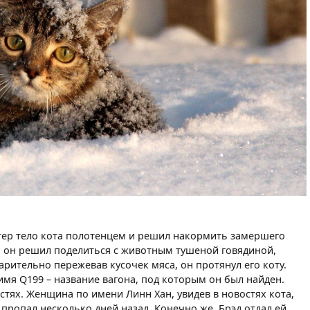
бтер тело кота полотенцем и решил накормить замершего
о, он решил поделиться с животным тушеной говядиной,
арительно пережевав кусочек мяса, он протянул его коту.
 имя Q199 – название вагона, под которым он был найден.
стях. Женщина по имени Линн Хан, увидев в новостях кота,
й пропал несколько дней назад. Конечно же, Брэд отдал ей