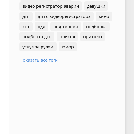
видео регистратор аварии
девушки
дтп
дтп с видеорегистратора
кино
кот
пдд
под кирпич
подборка
подборка дтп
прикол
приколы
уснул за рулем
юмор
Показать все теги