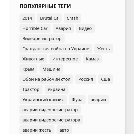
ПОПУЛЯРНЫЕ ТЕГИ
2014
Brutal Ca
Crash
Horrible Car
Авария
Видео
Видеорегистратор
Гражданская война на Украине
Жесть
Животные
Интересное
Камаз
Крым
Машина
Обои на рабочий стол
Россия
Сша
Трактор
Украина
Украинский кризис
Фура
аварии
аварии видеорегистратор
аварии видеорегистратора
аварии жесть
авто