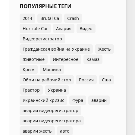
ПОПУЛЯРНЫЕ ТЕГИ
2014
Brutal Ca
Crash
Horrible Car
Авария
Видео
Видеорегистратор
Гражданская война на Украине
Жесть
Животные
Интересное
Камаз
Крым
Машина
Обои на рабочий стол
Россия
Сша
Трактор
Украина
Украинский кризис
Фура
аварии
аварии видеорегистратор
аварии видеорегистратора
аварии жесть
авто