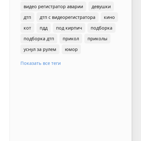
видео регистратор аварии
девушки
дтп
дтп с видеорегистратора
кино
кот
пдд
под кирпич
подборка
подборка дтп
прикол
приколы
уснул за рулем
юмор
Показать все теги