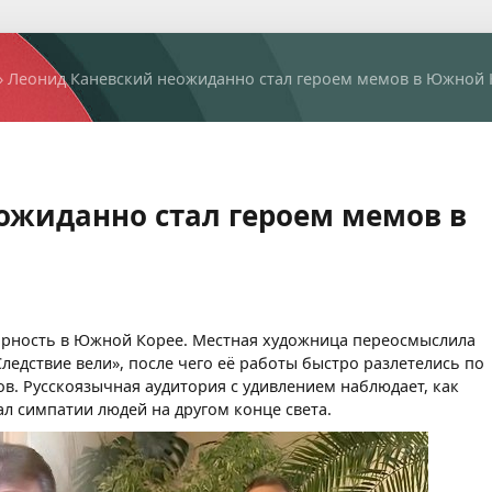
» Леонид Каневский неожиданно стал героем мемов в Южной 
ожиданно стал героем мемов в
ярность в Южной Корее. Местная художница переосмыслила
едствие вели», после чего её работы быстро разлетелись по
в. Русскоязычная аудитория с удивлением наблюдает, как
л симпатии людей на другом конце света.