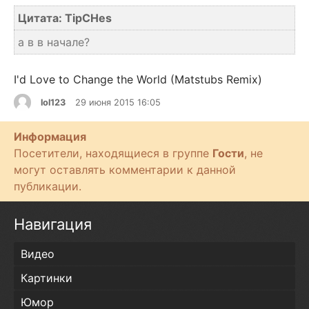
Цитата: TipCHes
а в в начале?
I'd Love to Change the World (Matstubs Remix)
lol123
29 июня 2015 16:05
Информация
Посетители, находящиеся в группе
Гости
, не
могут оставлять комментарии к данной
публикации.
Навигация
Видео
Картинки
Юмор