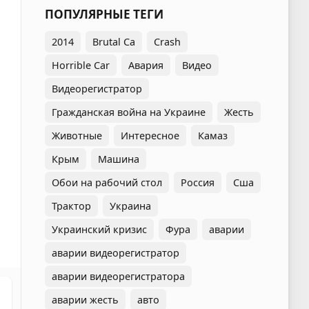
ПОПУЛЯРНЫЕ ТЕГИ
2014
Brutal Ca
Crash
Horrible Car
Авария
Видео
Видеорегистратор
Гражданская война на Украине
Жесть
Животные
Интересное
Камаз
Крым
Машина
Обои на рабочий стол
Россия
Сша
Трактор
Украина
Украинский кризис
Фура
аварии
аварии видеорегистратор
аварии видеорегистратора
аварии жесть
авто