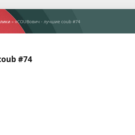
лики
» яCOUBович - лучшие coub #74
coub #74