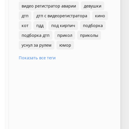
видео регистратор аварии
девушки
дтп
дтп с видеорегистратора
кино
кот
пдд
под кирпич
подборка
подборка дтп
прикол
приколы
уснул за рулем
юмор
Показать все теги