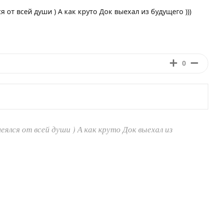
 от всей души ) А как круто Док выехал из будущего )))
0
еялся от всей души ) А как круто Док выехал из