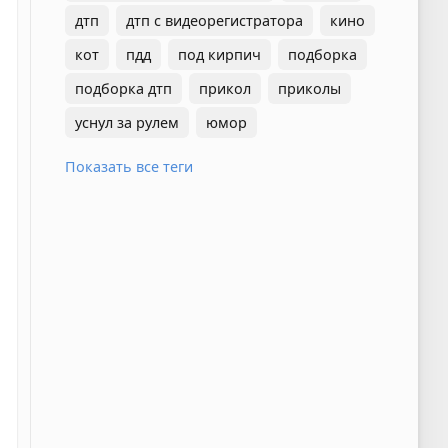
дтп
дтп с видеорегистратора
кино
кот
пдд
под кирпич
подборка
подборка дтп
прикол
приколы
уснул за рулем
юмор
Показать все теги