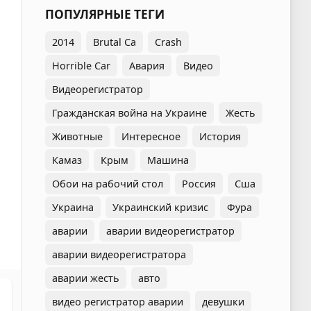
ПОПУЛЯРНЫЕ ТЕГИ
2014
Brutal Ca
Crash
Horrible Car
Авария
Видео
Видеорегистратор
Гражданская война на Украине
Жесть
Животные
Интересное
История
Камаз
Крым
Машина
Обои на рабочий стол
Россия
Сша
Украина
Украинский кризис
Фура
аварии
аварии видеорегистратор
аварии видеорегистратора
аварии жесть
авто
видео регистратор аварии
девушки