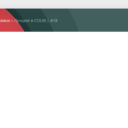
лики
» Лучшее в COUB | #18