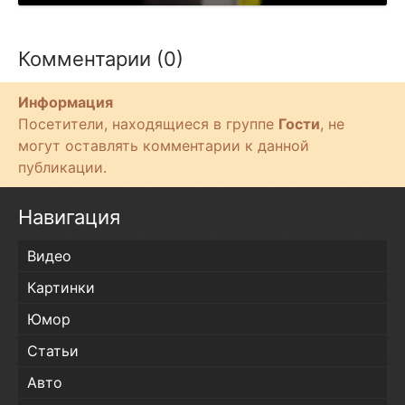
р
о
и
Комментарии (0)
з
в
Информация
е
Посетители, находящиеся в группе
Гости
, не
с
могут оставлять комментарии к данной
т
публикации.
и
Навигация
Видео
Картинки
Юмор
Статьи
Авто