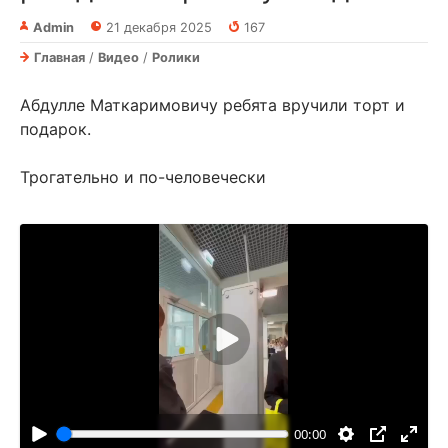
Admin
21 декабря 2025
167
Главная
/
Видео
/
Ролики
Абдулле Маткаримовичу ребята вручили торт и
подарок.
Трогательно и по-человечески
В
о
с
п
00:00