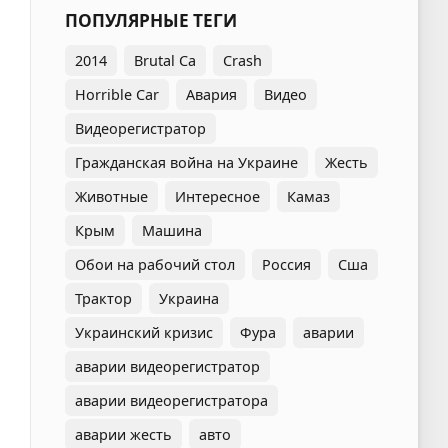
ПОПУЛЯРНЫЕ ТЕГИ
2014
Brutal Ca
Crash
Horrible Car
Авария
Видео
Видеорегистратор
Гражданская война на Украине
Жесть
Животные
Интересное
Камаз
Крым
Машина
Обои на рабочий стол
Россия
Сша
Трактор
Украина
Украинский кризис
Фура
аварии
аварии видеорегистратор
аварии видеорегистратора
аварии жесть
авто