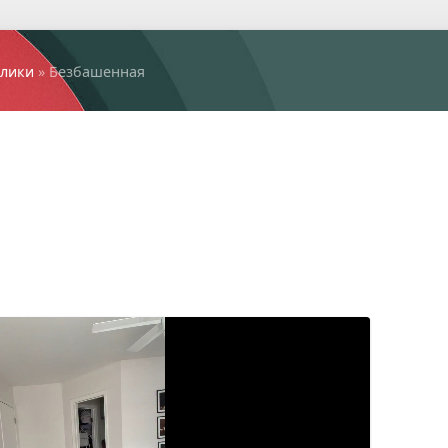
лики
» Безбашенная