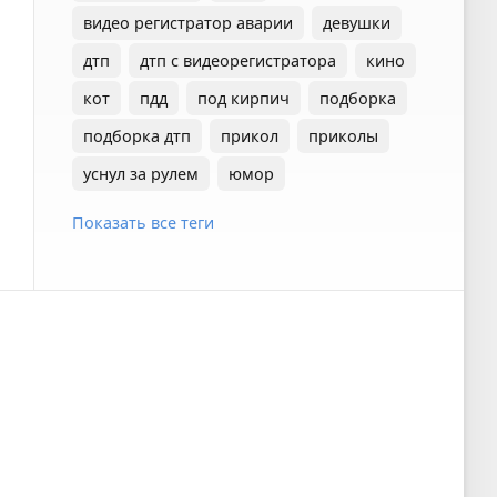
видео регистратор аварии
девушки
дтп
дтп с видеорегистратора
кино
кот
пдд
под кирпич
подборка
подборка дтп
прикол
приколы
уснул за рулем
юмор
Показать все теги