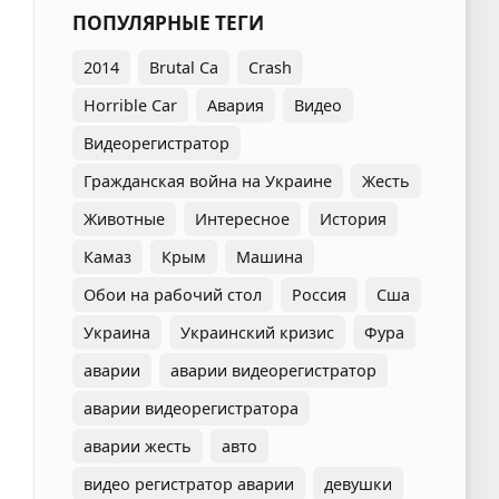
ПОПУЛЯРНЫЕ ТЕГИ
2014
Brutal Ca
Crash
Horrible Car
Авария
Видео
Видеорегистратор
Гражданская война на Украине
Жесть
Животные
Интересное
История
Камаз
Крым
Машина
Обои на рабочий стол
Россия
Сша
Украина
Украинский кризис
Фура
аварии
аварии видеорегистратор
аварии видеорегистратора
аварии жесть
авто
видео регистратор аварии
девушки