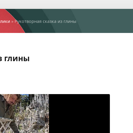
лики
» Рукотворная сказка из глины⁠⁠
 глины⁠⁠