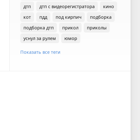
дтп
дтп с видеорегистратора
кино
кот
пдд
под кирпич
подборка
подборка дтп
прикол
приколы
уснул за рулем
юмор
Показать все теги