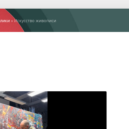
лики
» Искусство живописи