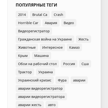
ПОПУЛЯРНЫЕ ТЕГИ
2014
Brutal Ca
Crash
Horrible Car
Авария
Видео
Видеорегистратор
Гражданская война на Украине
Жесть
Животные
Интересное
Камаз
Крым
Машина
Обои на рабочий стол
Россия
Сша
Трактор
Украина
Украинский кризис
Фура
аварии
аварии видеорегистратор
аварии видеорегистратора
аварии жесть
авто