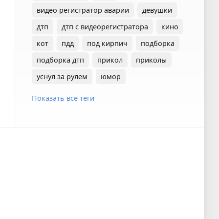
видео регистратор аварии
девушки
дтп
дтп с видеорегистратора
кино
кот
пдд
под кирпич
подборка
подборка дтп
прикол
приколы
уснул за рулем
юмор
Показать все теги