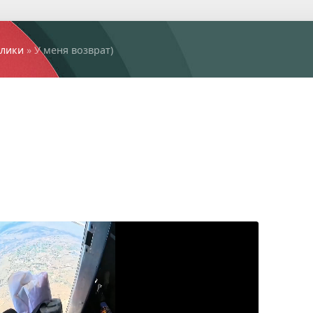
лики
» У меня возврат)⁠⁠