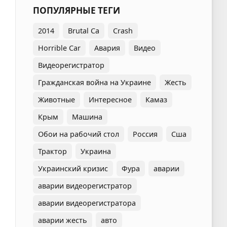
ПОПУЛЯРНЫЕ ТЕГИ
2014
Brutal Ca
Crash
Horrible Car
Авария
Видео
Видеорегистратор
Гражданская война на Украине
Жесть
Животные
Интересное
Камаз
Крым
Машина
Обои на рабочий стол
Россия
Сша
Трактор
Украина
Украинский кризис
Фура
аварии
аварии видеорегистратор
аварии видеорегистратора
аварии жесть
авто