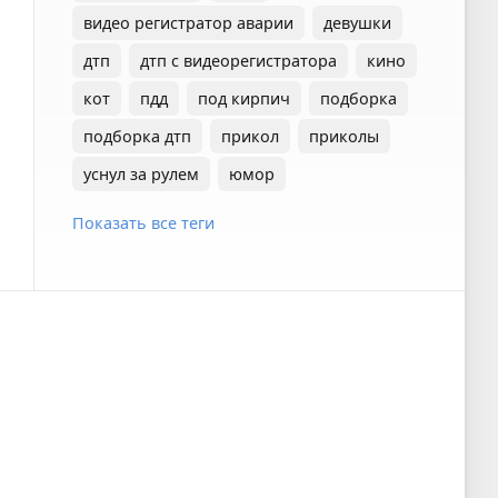
видео регистратор аварии
девушки
дтп
дтп с видеорегистратора
кино
кот
пдд
под кирпич
подборка
подборка дтп
прикол
приколы
уснул за рулем
юмор
Показать все теги