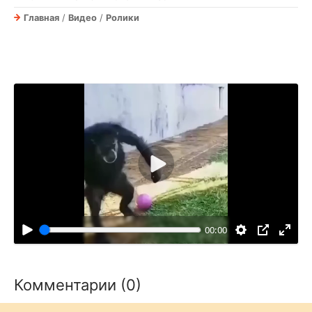
Главная
/
Видео
/
Ролики
В
о
с
п
00:00
р
о
и
Комментарии (0)
з
в