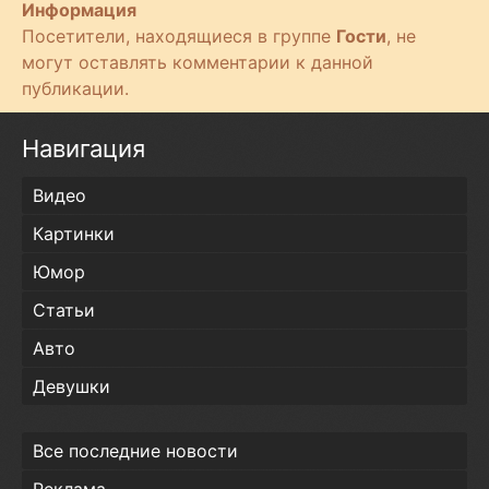
Информация
е
Посетители, находящиеся в группе
Гости
, не
с
могут оставлять комментарии к данной
т
публикации.
и
Навигация
Видео
Картинки
Юмор
Статьи
Авто
Девушки
Все последние новости