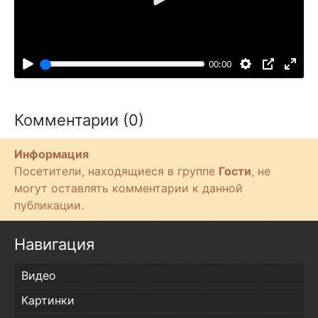
с
В
т
о
и
с
п
00:00
р
о
и
Комментарии (0)
з
в
Информация
е
Посетители, находящиеся в группе
Гости
, не
с
могут оставлять комментарии к данной
т
публикации.
и
Навигация
Видео
Картинки