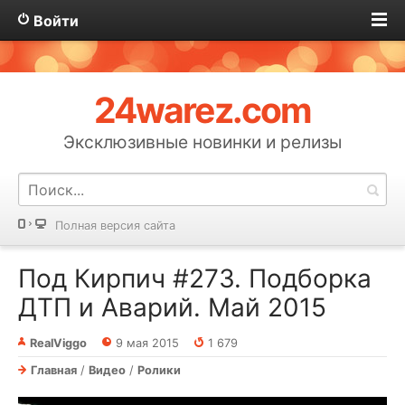
Войти
24warez.com
Эксклюзивные новинки и релизы
Полная версия сайта
Под Кирпич #273. Подборка
ДТП и Аварий. Май 2015
RealViggo
9 мая 2015
1 679
Главная
/
Видео
/
Ролики