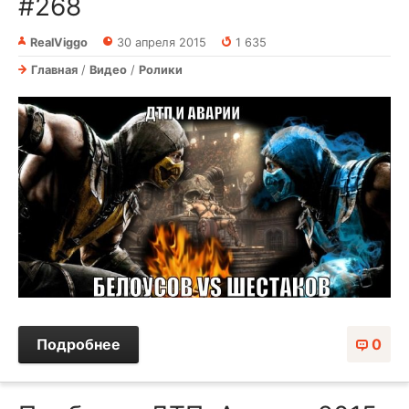
#268
RealViggo
30 апреля 2015
1 635
Главная
/
Видео
/
Ролики
Подробнее
0