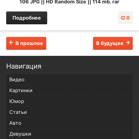
106 JPG || HD Random Size || 114 mb. rar
Подробнее
0
В прошлое
В будущее
Навигация
Видео
Картинки
Юмор
Статьи
Авто
Девушки