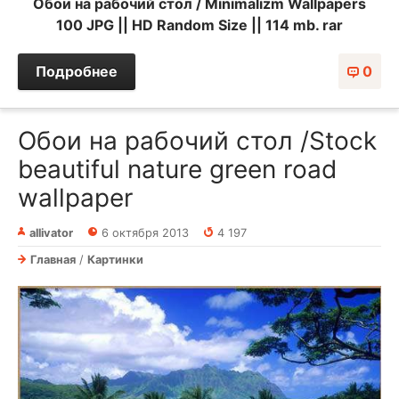
Обои на рабочий стол / Minimalizm Wallpapers
100 JPG || HD Random Size || 114 mb. rar
Подробнее
0
Обои на рабочий стол /Stock
beautiful nature green road
wallpaper
allivator
6 октября 2013
4 197
Главная
/
Картинки