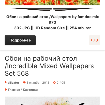
Обои на рабочий стол /Wallpapers by famdoc mix
973
332 JPG || HD Random Size || 254 mb. rar
Подробнее
0
Обои на рабочий стол
/Incredible Mixed Wallpapers
Set 568
allivator
1 октября 2013
2 405
Главная
/
Картинки