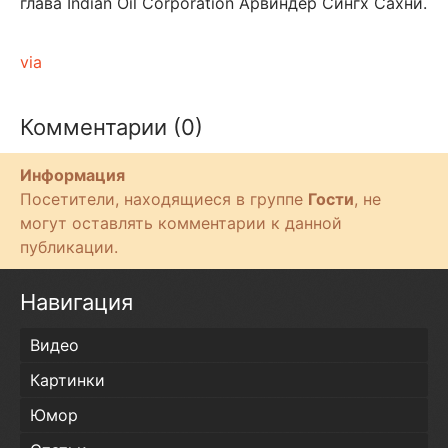
глава Indian Oil Corporation Арвиндер Сингх Сахни.
via
Комментарии (0)
Информация
Посетители, находящиеся в группе
Гости
, не
могут оставлять комментарии к данной
публикации.
Навигация
Видео
Картинки
Юмор