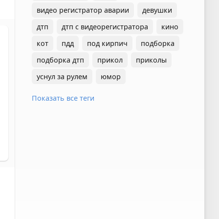
видео регистратор аварии
девушки
дтп
дтп с видеорегистратора
кино
кот
пдд
под кирпич
подборка
подборка дтп
прикол
приколы
уснул за рулем
юмор
Показать все теги