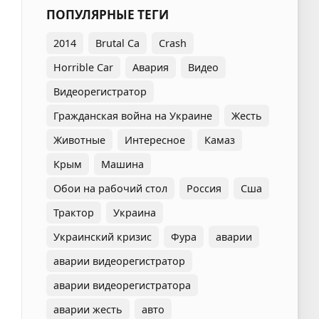
ПОПУЛЯРНЫЕ ТЕГИ
2014
Brutal Ca
Crash
Horrible Car
Авария
Видео
Видеорегистратор
Гражданская война на Украине
Жесть
Животные
Интересное
Камаз
Крым
Машина
Обои на рабочий стол
Россия
Сша
Трактор
Украина
Украинский кризис
Фура
аварии
аварии видеорегистратор
аварии видеорегистратора
аварии жесть
авто