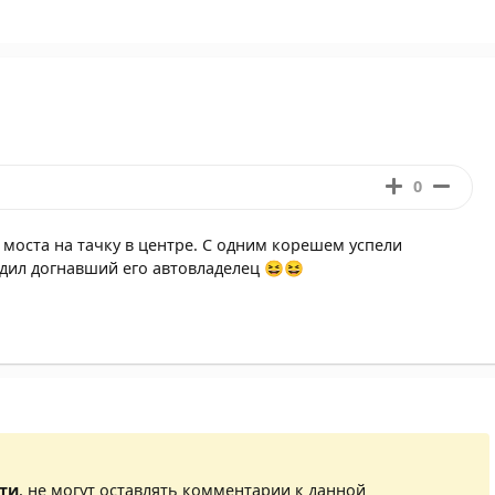
0
моста на тачку в центре. С одним корешем успели
здил догнавший его автовладелец 😆😆
сти
, не могут оставлять комментарии к данной