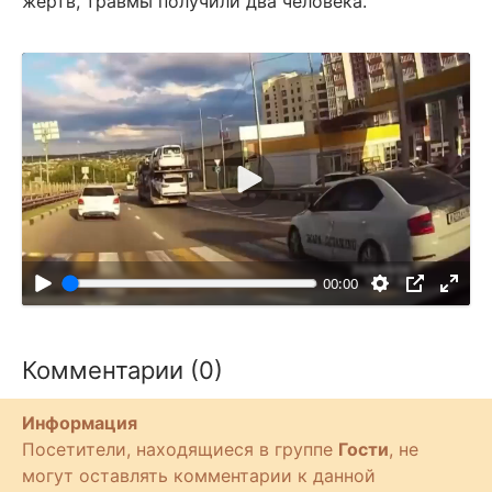
жертв, травмы получили два человека.
В
о
с
п
00:00
р
о
и
Комментарии (0)
з
в
Информация
е
Посетители, находящиеся в группе
Гости
, не
с
могут оставлять комментарии к данной
т