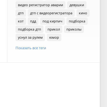
видео регистратор аварии
девушки
дтп
дтп с видеорегистратора
кино
кот
пдд
под кирпич
подборка
подборка дтп
прикол
приколы
уснул за рулем
юмор
Показать все теги