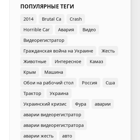
ПОПУЛЯРНЫЕ ТЕГИ
2014
Brutal Ca
Crash
Horrible Car
Авария
Видео
Видеорегистратор
Гражданская война на Украине
Жесть
Животные
Интересное
Камаз
Крым
Машина
Обои на рабочий стол
Россия
Сша
Трактор
Украина
Украинский кризис
Фура
аварии
аварии видеорегистратор
аварии видеорегистратора
аварии жесть
авто