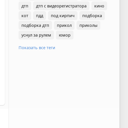
дтп
дтп с видеорегистратора
кино
кот
пдд
под кирпич
подборка
подборка дтп
прикол
приколы
уснул за рулем
юмор
Показать все теги