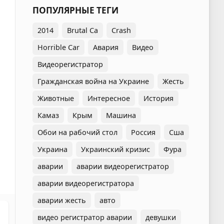
ПОПУЛЯРНЫЕ ТЕГИ
2014
Brutal Ca
Crash
Horrible Car
Авария
Видео
Видеорегистратор
Гражданская война на Украине
Жесть
Животные
Интересное
История
Камаз
Крым
Машина
Обои на рабочий стол
Россия
Сша
Украина
Украинский кризис
Фура
аварии
аварии видеорегистратор
аварии видеорегистратора
аварии жесть
авто
видео регистратор аварии
девушки