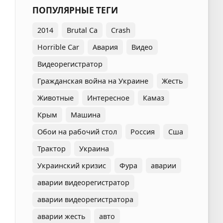
ПОПУЛЯРНЫЕ ТЕГИ
2014
Brutal Ca
Crash
Horrible Car
Авария
Видео
Видеорегистратор
Гражданская война на Украине
Жесть
Животные
Интересное
Камаз
Крым
Машина
Обои на рабочий стол
Россия
Сша
Трактор
Украина
Украинский кризис
Фура
аварии
аварии видеорегистратор
аварии видеорегистратора
аварии жесть
авто