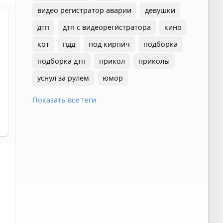
видео регистратор аварии
девушки
дтп
дтп с видеорегистратора
кино
кот
пдд
под кирпич
подборка
подборка дтп
прикол
приколы
уснул за рулем
юмор
Показать все теги