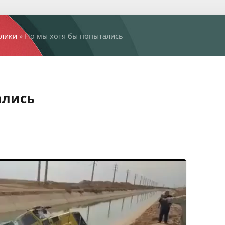
лики
» Но мы хотя бы попытались
ались