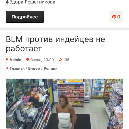
Фёдора Решетникова
Подробнее
0
BLM против индейцев не
работает
Admin
Вчера, 23:09
135
Главная
/
Видео
/
Ролики