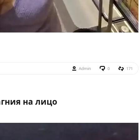
Admin
0
171
агния на лицо