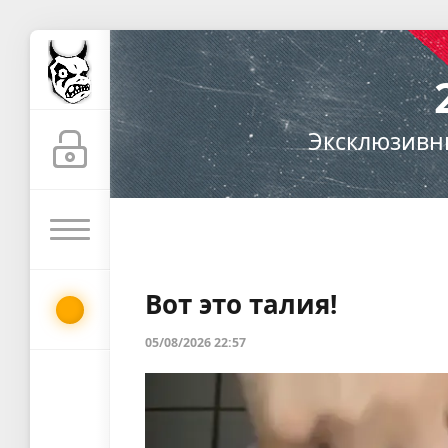
24warez.com
—
развлекательный
Эксклюзивн
портал:
новости,
приколы,
видео
Вот это талия!
05/08/2026 22:57