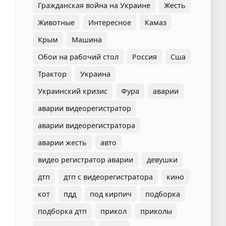
Гражданская война на Украине
Жесть
Животные
Интересное
Камаз
Крым
Машина
Обои на рабочий стол
Россия
Сша
Трактор
Украина
Украинский кризис
Фура
аварии
аварии видеорегистратор
аварии видеорегистратора
аварии жесть
авто
видео регистратор аварии
девушки
дтп
дтп с видеорегистратора
кино
кот
пдд
под кирпич
подборка
подборка дтп
прикол
приколы