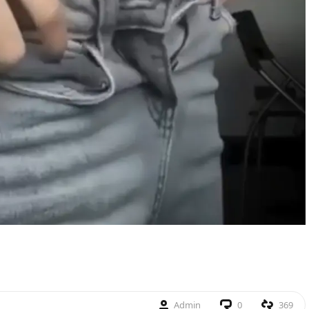
Admin
0
369