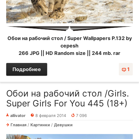
Обои на рабочий стол / Super Wallpapers P.132 by
cepesh
266 JPG || HD Random size || 244 mb. rar
Подробнее
1
Обои на рабочий стол /Girls.
Super Girls For You 445 (18+)
allivator
8 февраля 2014
7 096
Главная
/
Картинки
/
Девушки