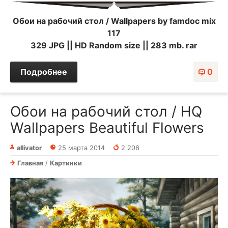
Обои на рабочий стол / Wallpapers by famdoc mix
117
329 JPG || HD Random size || 283 mb. rar
Подробнее
0
Обои на рабочий стол / HQ
Wallpapers Beautiful Flowers
allivator
25 марта 2014
2 206
Главная
/
Картинки