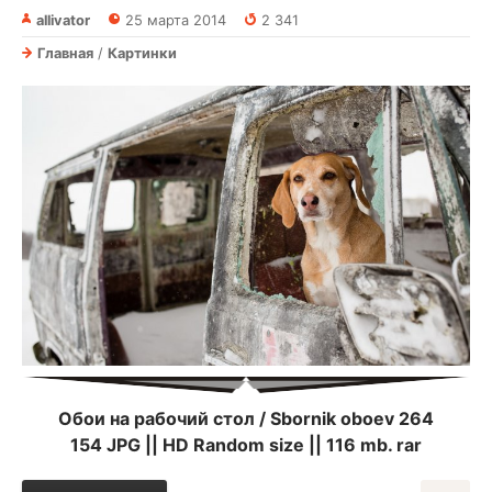
allivator
25 марта 2014
2 341
Главная
/
Картинки
Обои на рабочий стол / Sbornik oboev 264
154 JPG || HD Random size || 116 mb. rar