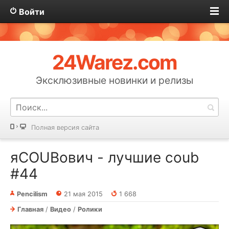
Войти
24Warez.com
Эксклюзивные новинки и релизы
Полная версия сайта
яCOUBович - лучшие coub
#44
Pencilism
21 мая 2015
1 668
Главная
/
Видео
/
Ролики