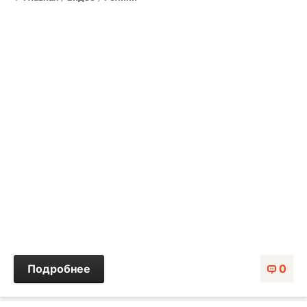
Подробнее
0