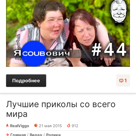
Подробнее
1
Лучшие приколы со всего
мира
RealViggo
21 мая 2015
912
Главная
/
Видео
/
Ролики