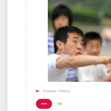
Ролики
/
Юмор
+29