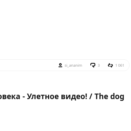
si_ananim
3
1 061
века - Улетное видео! / The dog