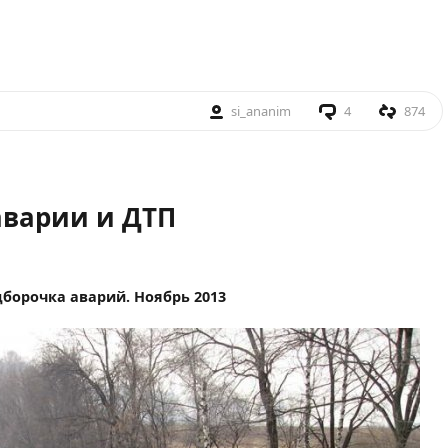
si_ananim
4
874
 аварии и ДТП
борочка аварий. Ноябрь 2013