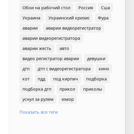
Обои на рабочий стол
Россия
Сша
Украина
Украинский кризис
Фура
аварии
аварии видеорегистратор
аварии видеорегистратора
аварии жесть
авто
видео регистратор аварии
девушки
дтп
дтп с видеорегистратора
кино
кот
пдд
под кирпич
подборка
подборка дтп
прикол
приколы
уснул за рулем
юмор
Показать все теги