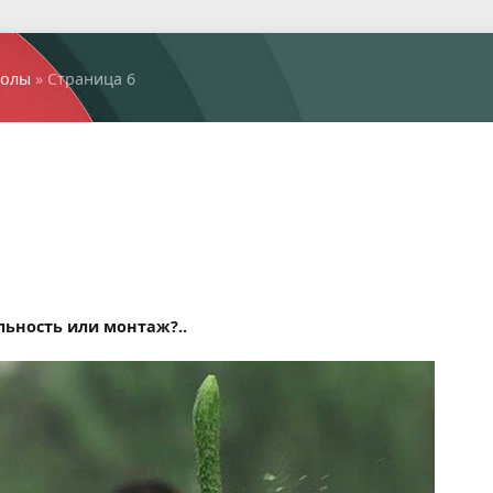
колы
» Страница 6
льность или монтаж?..