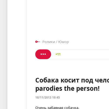
Ролики
/
Юмор
+11
Собака косит под чело
parodies the person!
18/11/2013 19:45
Очень забавная собачка.