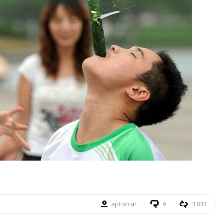
aptoccar
9
3 031