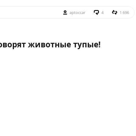
aptoccar
4
1 696
говорят животные тупые!