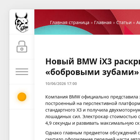
Главная страница
»
Главная
»
Статьи
»
А
Новый BMW iX3 раскр
«бобровыми зубами»
10/06/2026 17:00
Компания BMW официально представила э
построенный на перспективной платформе
стандартного X3 и получила двухмоторн
лошадиных сил. Электрокар стоимостью от
4,9 секунды и развивать максимальную ск
Однако главным предметом обсуждений ст
смутило оформление передней части авт