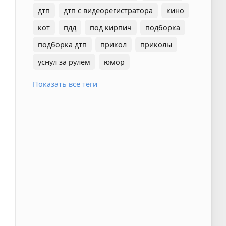
дтп
дтп с видеорегистратора
кино
кот
пдд
под кирпич
подборка
подборка дтп
прикол
приколы
уснул за рулем
юмор
Показать все теги