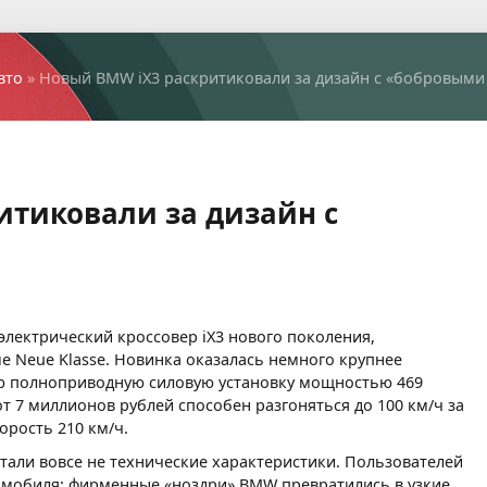
вто
» Новый BMW iX3 раскритиковали за дизайн с «бобровыми
итиковали за дизайн с
лектрический кроссовер iX3 нового поколения,
 Neue Klasse. Новинка оказалась немного крупнее
ую полноприводную силовую установку мощностью 469
 7 миллионов рублей способен разгоняться до 100 км/ч за
орость 210 км/ч.
али вовсе не технические характеристики. Пользователей
омобиля: фирменные «ноздри» BMW превратились в узкие