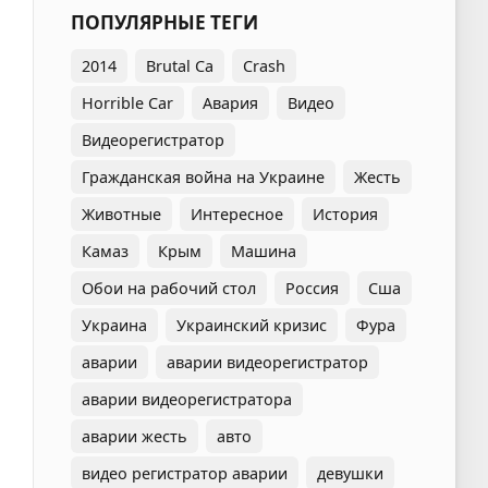
ПОПУЛЯРНЫЕ ТЕГИ
2014
Brutal Ca
Crash
Horrible Car
Авария
Видео
Видеорегистратор
Гражданская война на Украине
Жесть
Животные
Интересное
История
Камаз
Крым
Машина
Обои на рабочий стол
Россия
Сша
Украина
Украинский кризис
Фура
аварии
аварии видеорегистратор
аварии видеорегистратора
аварии жесть
авто
видео регистратор аварии
девушки