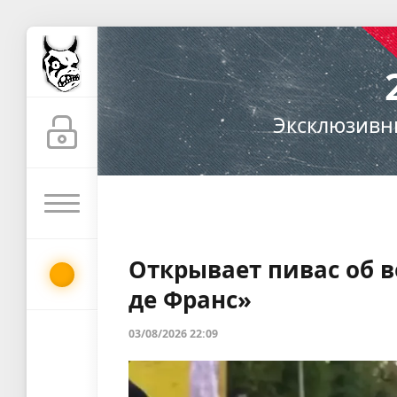
24warez.com
—
развлекательный
Эксклюзивн
портал:
новости,
приколы,
видео
Открывает пивас об в
де Франс»
03/08/2026 22:09