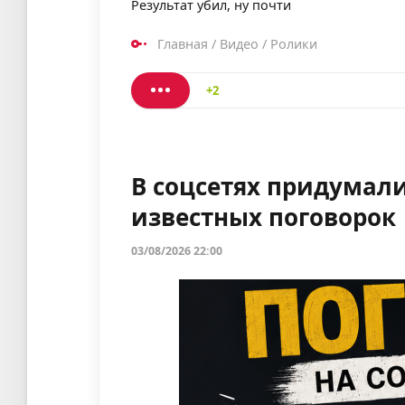
Результат убил, ну почти
Главная
/
Видео
/
Ролики
+2
В соцсетях придумал
известных поговорок
03/08/2026 22:00