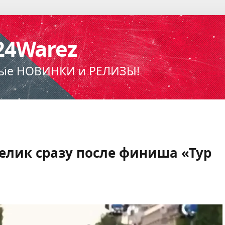
24Warez
ые НОВИНКИ и РЕЛИЗЫ!
елик сразу после финиша «Тур