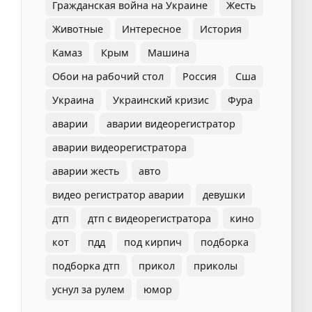
Гражданская война на Украине
Жесть
Животные
Интересное
История
Камаз
Крым
Машина
Обои на рабочий стол
Россия
Сша
Украина
Украинский кризис
Фура
аварии
аварии видеорегистратор
аварии видеорегистратора
аварии жесть
авто
видео регистратор аварии
девушки
дтп
дтп с видеорегистратора
кино
кот
пдд
под кирпич
подборка
подборка дтп
прикол
приколы
уснул за рулем
юмор