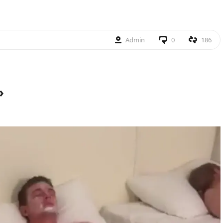
Admin
0
186
»