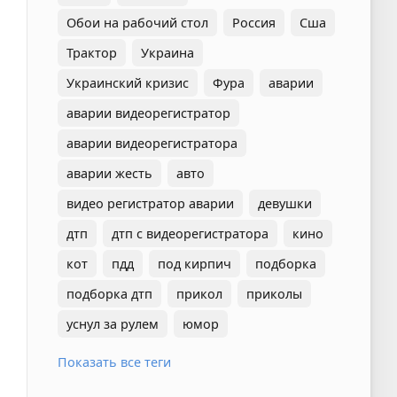
Обои на рабочий стол
Россия
Сша
Трактор
Украина
Украинский кризис
Фура
аварии
аварии видеорегистратор
аварии видеорегистратора
аварии жесть
авто
видео регистратор аварии
девушки
дтп
дтп с видеорегистратора
кино
кот
пдд
под кирпич
подборка
подборка дтп
прикол
приколы
уснул за рулем
юмор
Показать все теги