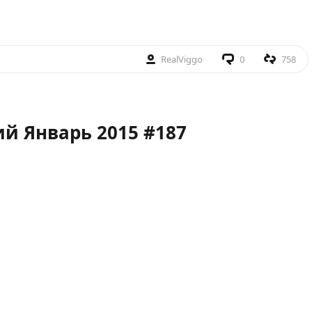
RealViggo
0
758
й Январь 2015 #187