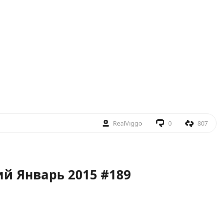
RealViggo
0
807
й Январь 2015 #189