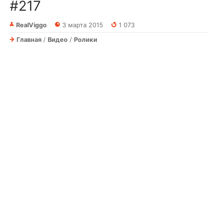
#217
RealViggo
3 марта 2015
1 073
Главная
/
Видео
/
Ролики